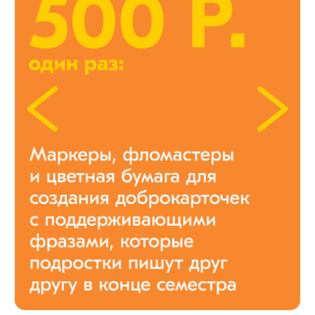
АДРЕС:
Москва, Большой
Сухаревский переулок,
18
VK
TG