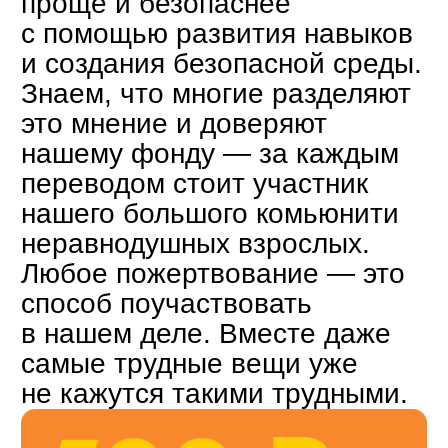
в публичных отчётах,
которые мы выпускаем
каждые полгода.
ОТЧЁТЫ
КОНТАКТЫ
ПО ВСЕМ
ВОПРОСАМ:
join@shalash.academy
+7 495 198 18 30
ДЛЯ СМИ:
pr@shalash.academy