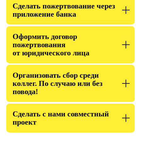
проще и безопаснее
Сделать пожертвование через
с помощью развития навыков
приложение банка
и создания безопасной среды.
Знаем, что многие разделяют
это мнение и доверяют
нашему фонду — за каждым
Оформить договор
переводом стоит участник
пожертвования
нашего большого комьюнити
от юридического лица
неравнодушных взрослых.
Любое пожертвование — это
способ поучаствовать
Организовать сбор среди
в нашем деле. Вместе даже
самые трудные вещи уже
коллег. По случаю или без
не кажутся такими трудными.
повода!
Сделать с нами совместный
проект